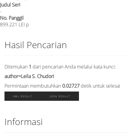
Judul Seri
-
No. Panggil
899.221 LEI p
Hasil Pencarian
Ditemukan
1
dari pencarian Anda melalui kata kunci:
author=Leila S. Chudori
Permintaan membutuhkan
0.02727
detik untuk selesai
XML RESULT
JSON RESULT
Informasi