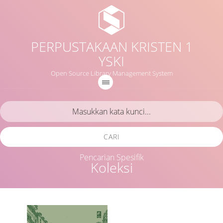
PERPUSTAKAAN KRISTEN 1
YSKI
Open Source Library Management System
CARI
Pencarian Spesifik
Koleksi