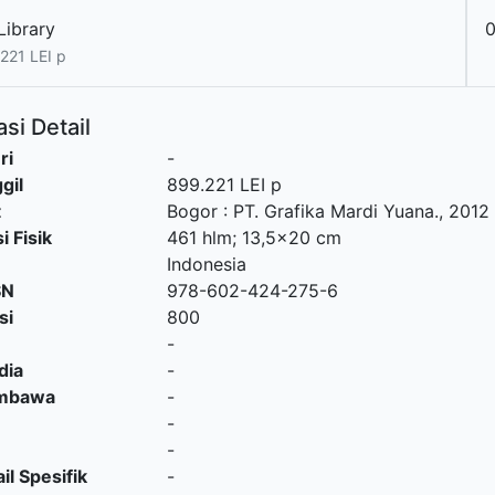
Library
0
221 LEI p
si Detail
ri
-
gil
899.221 LEI p
t
Bogor
:
PT. Grafika Mardi Yuana
.,
2012
i Fisik
461 hlm; 13,5x20 cm
Indonesia
SN
978-602-424-275-6
si
800
-
dia
-
embawa
-
-
-
il Spesifik
-