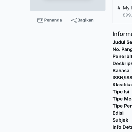
#
My 
899.
Penanda
Bagikan
Informa
Judul Se
No. Pang
Penerbi
Deskrips
Bahasa
ISBN/IS
Klasifika
Tipe Isi
Tipe Me
Tipe P
Edisi
Subjek
Info Deta