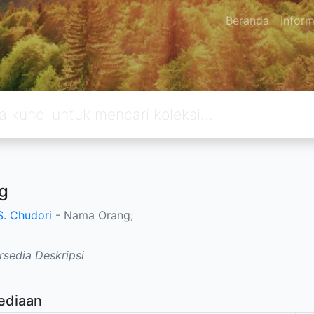
Beranda
Inform
g
S. Chudori
- Nama Orang;
rsedia Deskripsi
ediaan