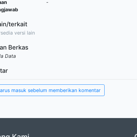
aan
-
ngjawab
ain/terkait
sedia versi lain
an Berkas
da Data
tar
arus masuk sebelum memberikan komentar
ang Kami