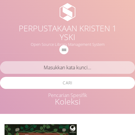
PERPUSTAKAAN KRISTEN 1
YSKI
Open Source Library Management System
CARI
Pencarian Spesifik
Koleksi