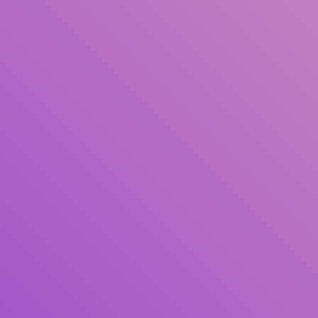
Pengarang
Subjek
ISBN/ISSN
Tipe Koleksi
Lokasi
GMD
Cari