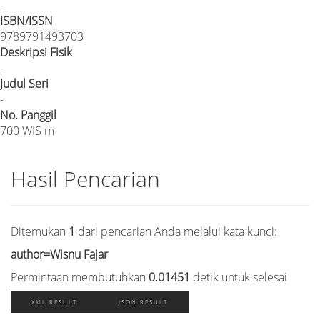
-
ISBN/ISSN
9789791493703
Deskripsi Fisik
-
Judul Seri
-
No. Panggil
700 WIS m
Hasil Pencarian
Ditemukan
1
dari pencarian Anda melalui kata kunci:
author=Wisnu Fajar
Permintaan membutuhkan
0.01451
detik untuk selesai
XML RESULT
JSON RESULT