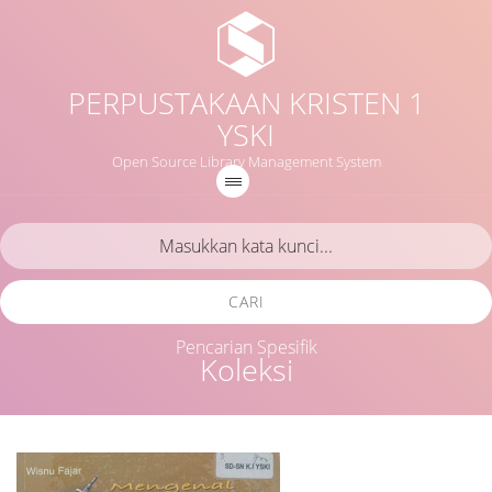
PERPUSTAKAAN KRISTEN 1
YSKI
Open Source Library Management System
CARI
Pencarian Spesifik
Koleksi