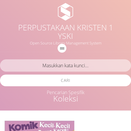
PERPUSTAKAAN KRISTEN 1
YSKI
Open Source Library Management System
CARI
Pencarian Spesifik
Koleksi