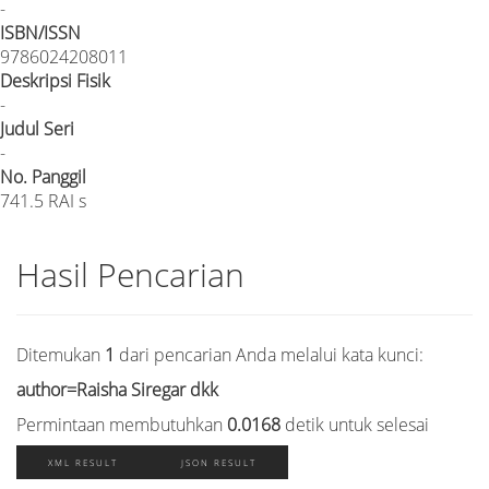
-
ISBN/ISSN
9786024208011
Deskripsi Fisik
-
Judul Seri
-
No. Panggil
741.5 RAI s
Hasil Pencarian
Ditemukan
1
dari pencarian Anda melalui kata kunci:
author=Raisha Siregar dkk
Permintaan membutuhkan
0.0168
detik untuk selesai
XML RESULT
JSON RESULT