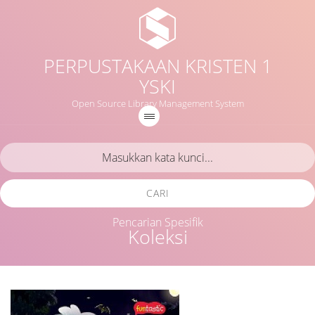
PERPUSTAKAAN KRISTEN 1
YSKI
Open Source Library Management System
CARI
Pencarian Spesifik
Koleksi