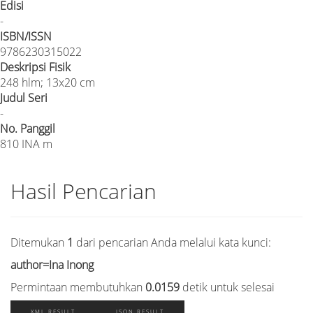
Edisi
-
ISBN/ISSN
9786230315022
Deskripsi Fisik
248 hlm; 13x20 cm
Judul Seri
-
No. Panggil
810 INA m
Hasil Pencarian
Ditemukan
1
dari pencarian Anda melalui kata kunci:
author=Ina Inong
Permintaan membutuhkan
0.0159
detik untuk selesai
XML RESULT
JSON RESULT