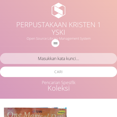
PERPUSTAKAAN KRISTEN 1
YSKI
Open Source Library Management System
CARI
Pencarian Spesifik
Koleksi