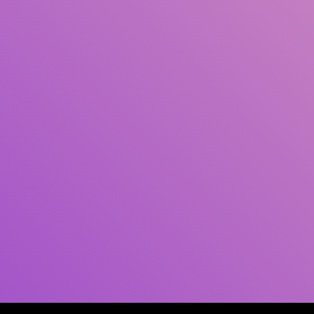
Pengarang
Subjek
ISBN/ISSN
Tipe Koleksi
Lokasi
GMD
Cari