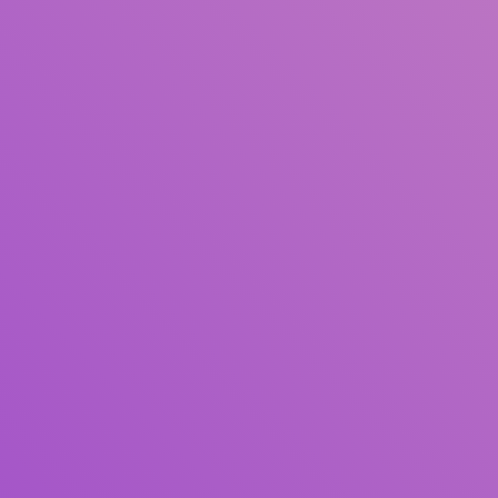
Judul
Pengarang
Subjek
ISBN/ISSN
Tipe Koleksi
Lokasi
GMD