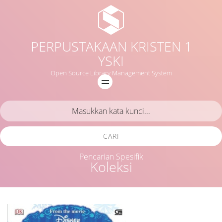
PERPUSTAKAAN KRISTEN 1
YSKI
Open Source Library Management System
CARI
Pencarian Spesifik
Koleksi