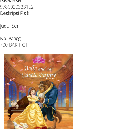
ISBN/ISSN
9786020323152
Deskripsi Fisik
-
Judul Seri
-
No. Panggil
700 BAR F C1