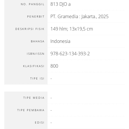
813 DJO a
NO. PANGGIL
PT. Gramedia
:
Jakarta
.,
2025
PENERBIT
149 hlm; 13x19,5 cm
DESKRIPSI FISIK
Indonesia
BAHASA
978-623-134-393-2
ISBN/ISSN
800
KLASIFIKASI
-
TIPE ISI
-
TIPE MEDIA
-
TIPE PEMBAWA
-
EDISI