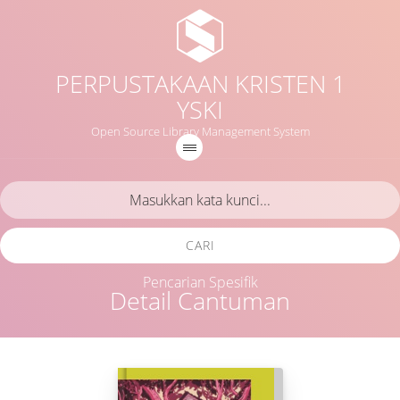
PERPUSTAKAAN KRISTEN 1
YSKI
Open Source Library Management System
CARI
Pencarian Spesifik
Detail Cantuman