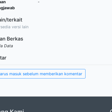
aan
-
ngjawab
ain/terkait
sedia versi lain
an Berkas
da Data
tar
arus masuk sebelum memberikan komentar
ang Kami