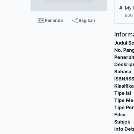
#
My 
800 
Penanda
Bagikan
Informa
Judul Se
No. Pang
Penerbi
Deskrips
Bahasa
ISBN/IS
Klasifika
Tipe Isi
Tipe Me
Tipe P
Edisi
Subjek
Info Deta