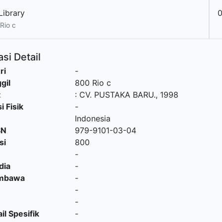
Library
0
Rio c
si Detail
ri
-
gil
800 Rio c
t
:
CV. PUSTAKA BARU
.,
1998
i Fisik
-
Indonesia
SN
979-9101-03-04
si
800
-
dia
-
embawa
-
-
-
il Spesifik
-