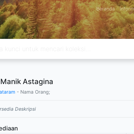
Beranda
Inform
Manik Astagina
ataram
- Nama Orang;
rsedia Deskripsi
ediaan