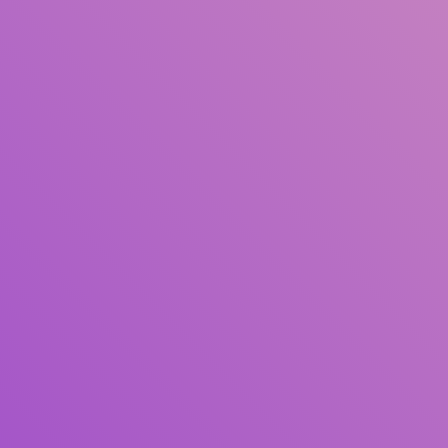
Pengarang
Subjek
ISBN/ISSN
Tipe Koleksi
Lokasi
GMD
Cari