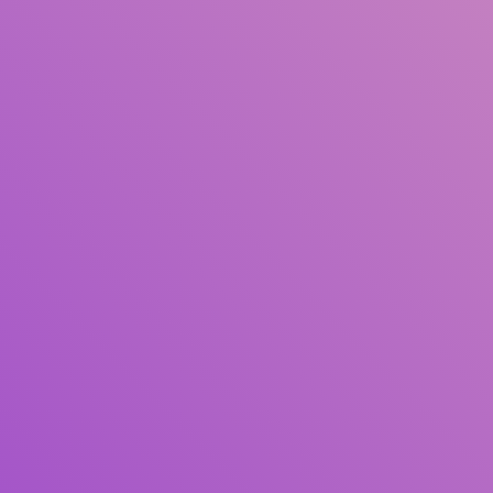
Pengarang
Subjek
ISBN/ISSN
Tipe Koleksi
Lokasi
GMD
Cari